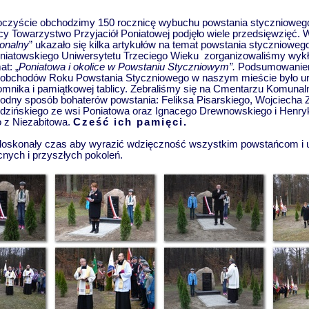
czyście obchodzimy 150 rocznicę wybuchu powstania styczniowego. 
icy Towarzystwo Przyjaciół Poniatowej podjęło wiele przedsięwzięć.
onalny
” ukazało się kilka artykułów na temat powstania styczniowe
oniatowskiego Uniwersytetu Trzeciego Wieku zorganizowaliśmy wykł
at: „
Poniatowa i okolice w Powstaniu Styczniowym”.
Podsumowanie
obchodów Roku Powstania Styczniowego w naszym mieście było u
mnika i pamiątkowej tablicy. Zebraliśmy się na Cmentarzu Komuna
odny sposób bohaterów powstania: Feliksa Pisarskiego, Wojciecha 
edzińskiego ze wsi Poniatowa oraz Ignacego Drewnowskiego i Henry
 z Niezabitowa.
Cześć ich pamięci.
 doskonały czas aby wyrazić wdzięczność wszystkim powstańcom i u
nych i przyszłych pokoleń.