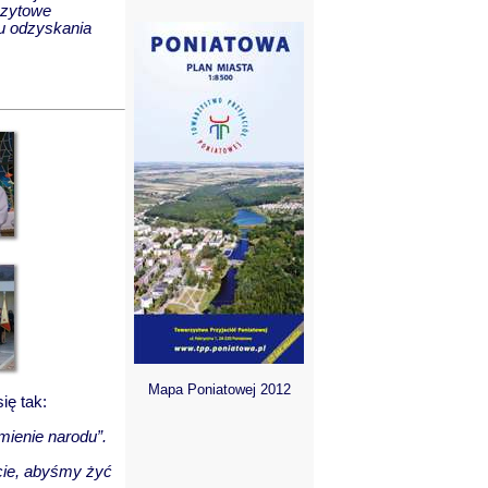
czytowe
ku odzyskania
Mapa Poniatowej 2012
ię tak:
mienie narodu”.
cie, abyśmy żyć