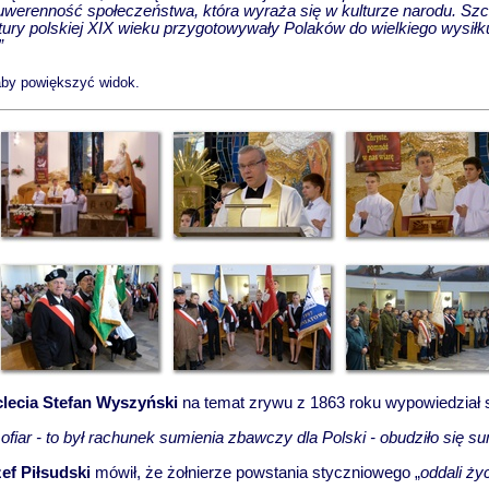
werenność społeczeństwa, która wyraża się w kulturze narodu. Sz
ltury polskiej XIX wieku przygotowywały Polaków do wielkiego wysił
”
 aby powiększyć widok.
lecia Stefan Wyszyński
na temat zrywu z 1863 roku wypowiedział s
ofiar - to był rachunek sumienia zbawczy dla Polski - obudziło się su
ef Piłsudski
mówił, że żołnierze powstania styczniowego „
oddali ży