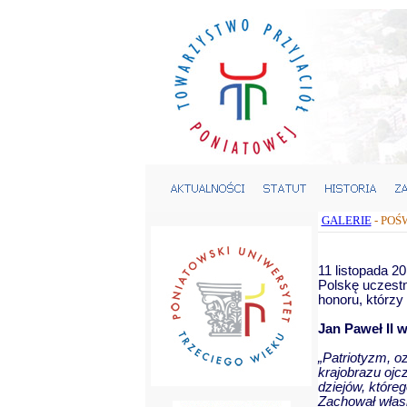
GALERIE
- POŚ
11 listopada 2
Polskę uczestn
honoru, którzy
Jan Paweł II 
„Patriotyzm, oz
krajobrazu ojc
dziejów, któreg
Zachował własn