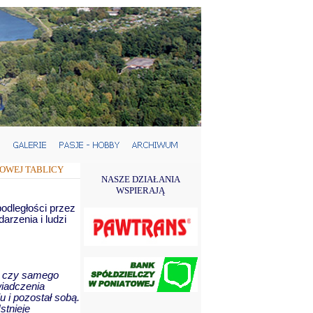
OWEJ TABLICY
NASZE DZIAŁANIA
WSPIERAJĄ
podległości przez
rzenia i ludzi
ka czy samego
wiadczenia
u i pozostał sobą.
stnieje