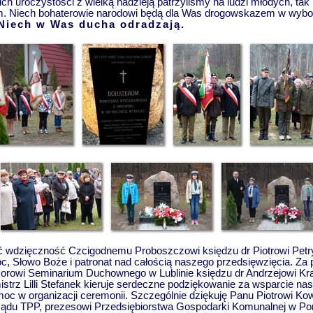
ich uroczystości z wielką nadzieją patrzyliśmy na ludzi młodych, tak 
 Niech bohaterowie narodowi będą dla Was drogowskazem w wybor
Niech w Was ducha odradzają.
ć wdzięczność Czcigodnemu Proboszczowi księdzu dr Piotrowi Petr
 Słowo Boże i patronat nad całością naszego przedsięwzięcia. Za 
esorowi Seminarium Duchownego w Lublinie księdzu dr Andrzejowi K
istrz Lilli Stefanek kieruje serdeczne podziękowanie za wsparcie nas
omoc w organizacji ceremonii. Szczególnie dziękuję Panu Piotrowi Ko
ządu TPP, prezesowi Przedsiębiorstwa Gospodarki Komunalnej w Pon