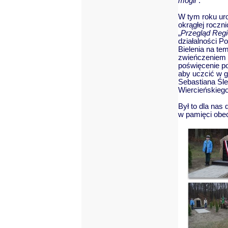
mogli”
.
W tym roku uro
okrągłej roczn
„
Przegląd Regi
działalności P
Bielenia na tem
zwieńczeniem 
poświęcenie po
aby uczcić w g
Sebastiana Śl
Wiercieńskiego
Był to dla nas
w pamięci obec