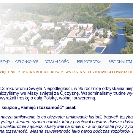
WIĘCENIE POMNIKA BOHATERÓW POWSTANIA STYCZNIOWEGO I PAMIĄTK
013 roku w dniu Święta Niepodległości, w 95 rocznicę odzyskania nie
iczyliśmy we Mszy świętej za Ojczyznę. Wspominaliśmy trudne wyda
 wyrażali troskę o całą Polskę, wolną i suwerenną.
w książce „Pamięć i tożsamość” pisał:
nacza umiłowanie to co ojczyste: umiłowanie historii, tradycji, języ
zystego. Jestem synem narodu, który przetrwał najstraszliwsze doś
o wielokrotnie sąsiedzi skazywali na śmierć - a on pozostał przy życi
ą tożsamość, własną suwerenność jako naród podczas rozbiorów. I