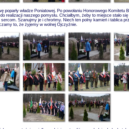
ywę poparły władze Poniatowej. Po powołaniu Honorowego Komitetu
 do realizacji naszego pomysłu. Chciałbym, żeby to miejsce stało się
 sercom. Szanujmy je i chrońmy. Niech ten polny kamień i tablica 
zamy to, że żyjemy w wolnej Ojczyźnie.