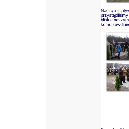
Naszą inicjat
przystąpiliśmy
bliskie naszym
komu zawdzięc