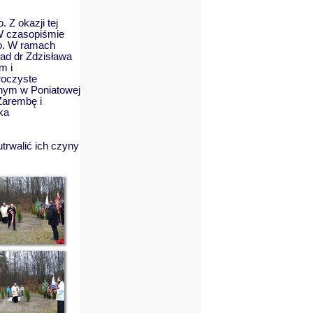
Z okazji tej
 W czasopiśmie
go. W ramach
ad dr Zdzisława
m i
roczyste
lnym w Poniatowej
Zarembę i
ka
trwalić ich czyny