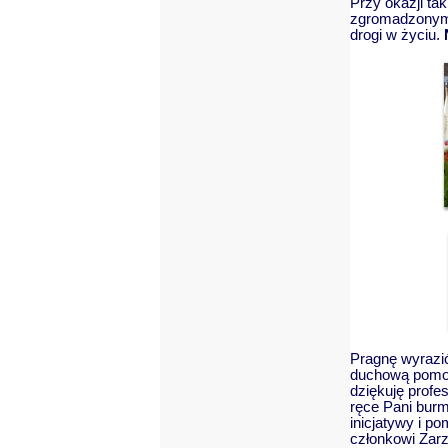
Przy okazji tak
zgromadzonym.
drogi w życiu.
Pragnę wyrazi
duchową pomoc,
dziękuję prof
ręce Pani burm
inicjatywy i p
członkowi Zar