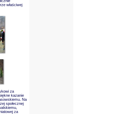
licznie
ze właściwej
ykowi za
piękne kazanie
rasowskiemu. Na
zej społecznej
walskiemu,
iatowej za