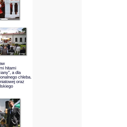
raw
i hitami
iany”, a dla
ionalnego chleba.
niatowej oraz
lskiego