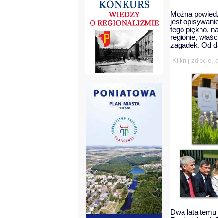
Można powiedzi
jest opisywani
tego piękno, n
regionie, właś
zagadek. Od da
Kliknij zdjęcie,
Dwa lata temu