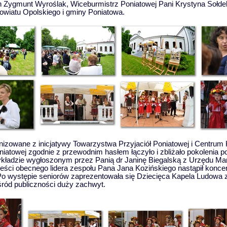
n Zygmunt Wyroślak, Wiceburmistrz Poniatowej Pani Krystyna Sołde
 powiatu Opolskiego i gminy Poniatowa.
izowane z inicjatywy Towarzystwa Przyjaciół Poniatowej i Centrum Ku
niatowej zgodnie z przewodnim hasłem łączyło i zbliżało pokolenia 
kładzie wygłoszonym przez Panią dr Janinę Biegalską z Urzędu Ma
wieści obecnego lidera zespołu Pana Jana Kozińskiego nastąpił konce
Po występie seniorów zaprezentowała się Dziecięca Kapela Ludowa 
ród publiczności duży zachwyt.