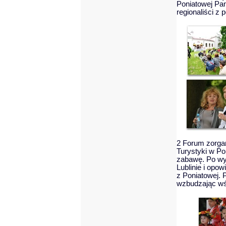
Poniatowej Pa
regionaliści z
2 Forum zorgan
Turystyki w Po
zabawę. Po wy
Lublinie i opo
z Poniatowej. 
wzbudzając wś