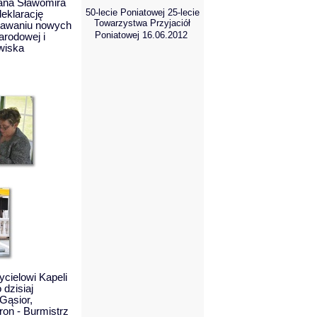
Pana Sławomira
50-lecie Poniatowej 25-lecie
eklarację
Towarzystwa Przyjaciół
stawaniu nowych
Poniatowej 16.06.2012
arodowej i
wiska
cielowi Kapeli
dzisiaj
Gąsior,
on - Burmistrz