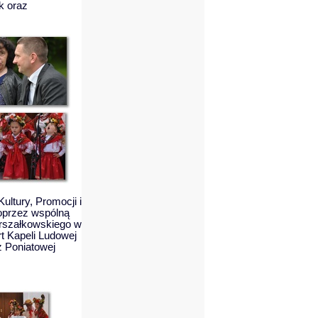
k oraz
ltury, Promocji i
poprzez wspólną
rszałkowskiego w
rt Kapeli Ludowej
z Poniatowej