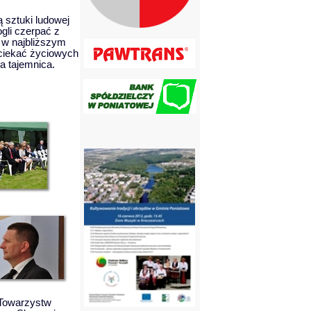
 sztuki ludowej
gli czerpać z
ę w najbliższym
ociekać życiowych
a tajemnica.
 Towarzystw