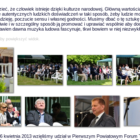
eć, że człowiek istnieje dzięki kulturze narodowej. Główną wartością
e autentycznych ludzkich doświadczeń w taki sposób, żeby ludzie mo
adzieję, poczucie sensu i własnej godności. Musimy dbać o tę sztuk
ciwie i w szczególny sposób ją promować i uprawiać wspólnie aby d
wien dawna muzyka ludowa fascynuje, tkwi bowiem w niej niezwykł
 aby powiększyć widok.
 6 kwietnia 2013 wzięliśmy udział w Pierwszym Powiatowym Forum