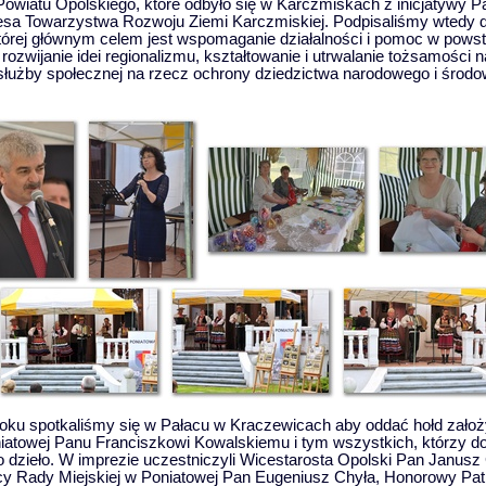
owiatu Opolskiego, które odbyło się w Karczmiskach z inicjatywy 
esa Towarzystwa Rozwoju Ziemi Karczmiskiej. Podpisaliśmy wtedy d
tórej głównym celem jest wspomaganie działalności i pomoc w pow
ozwijanie idei regionalizmu, kształtowanie i utrwalanie tożsamości n
 służby społecznej na rzecz ochrony dziedzictwa narodowego i środo
roku
spotkaliśmy się w Pałacu w Kraczewicach aby oddać hołd założy
atowej Panu Franciszkowi Kowalskiemu i tym wszystkich, którzy do 
 dzieło.
W imprezie uczestniczyli Wicestarosta Opolski Pan Janusz 
y Rady Miejskiej w Poniatowej Pan Eugeniusz Chyła, Honorowy Patr