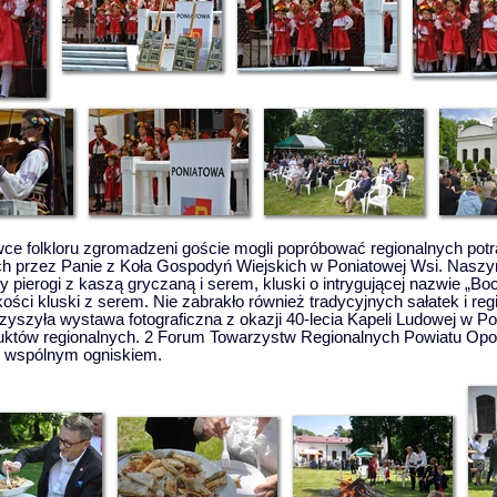
wce folkloru zgromadzeni goście mogli popróbować regionalnych pot
h przez Panie z Koła Gospodyń Wiejskich w Poniatowej Wsi. Naszym
y pierogi z kaszą gryczaną i serem, kluski o intrygującej nazwie „Boc
kości kluski z serem. Nie zabrakło również tradycyjnych sałatek i reg
zyszyła wystawa fotograficzna z okazji 40-lecia Kapeli Ludowej w Po
uktów regionalnych. 2 Forum Towarzystw Regionalnych Powiatu Opo
ę wspólnym ogniskiem.