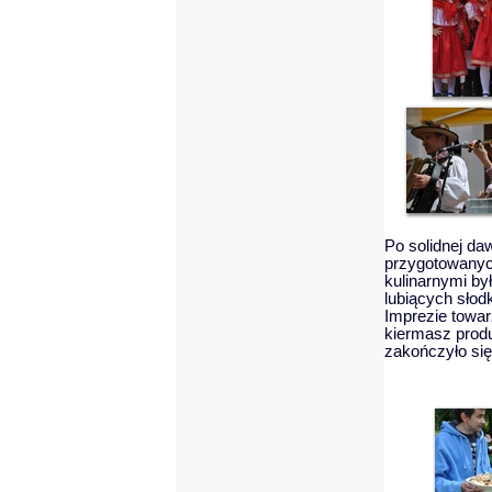
Po solidnej da
przygotowanyc
kulinarnymi był
lubiących słod
Imprezie towar
kiermasz prod
zakończyło si